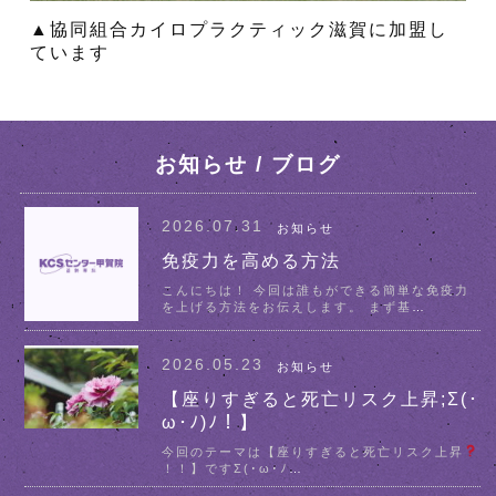
▲協同組合カイロプラクティック滋賀に加盟し
ています
お知らせ / ブログ
2026.07.31
お知らせ
免疫力を高める方法
こんにちは！ 今回は誰もができる簡単な免疫力
を上げる方法をお伝えします。 まず基
…
2026.05.23
お知らせ
【座りすぎると死亡リスク上昇;Σ(･
ω･ﾉ)ﾉ！】
今回のテーマは【座りすぎると死亡リスク上昇
！！】ですΣ(･ω･ﾉ
…