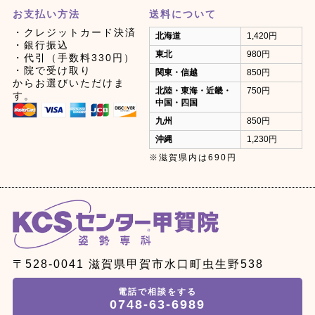
お支払い方法
送料について
・クレジットカード決済
北海道
1,420円
・銀行振込
東北
980円
・代引（手数料330円）
・院で受け取り
関東・信越
850円
からお選びいただけま
北陸・東海・近畿・
750円
す。
中国・四国
九州
850円
沖縄
1,230円
※滋賀県内は690円
〒528-0041 滋賀県甲賀市水口町虫生野538
電話で相談をする
0748-63-6989