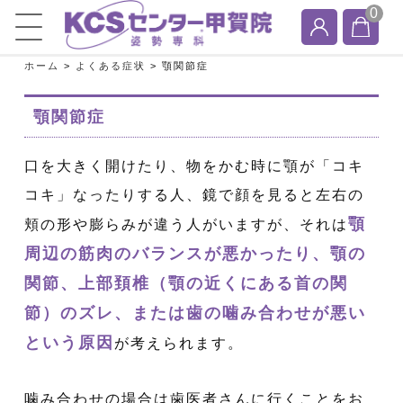
0
ホーム
>
よくある症状
>
顎関節症
顎関節症
口を大きく開けたり、物をかむ時に顎が「コキ
コキ」なったりする人、鏡で顔を見ると左右の
顎
頬の形や膨らみが違う人がいますが、それは
周辺の筋肉のバランスが悪かったり、顎の
関節、上部頚椎（顎の近くにある首の関
節）のズレ、または歯の噛み合わせが悪い
という原因
が考えられます。
噛み合わせの場合は歯医者さんに行くことをお