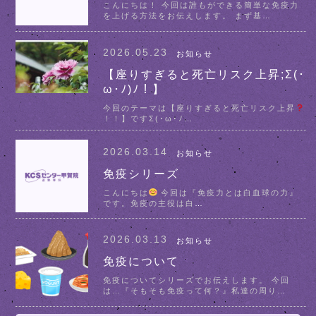
こんにちは！ 今回は誰もができる簡単な免疫力
を上げる方法をお伝えします。 まず基
…
2026.05.23
お知らせ
【座りすぎると死亡リスク上昇;Σ(･
ω･ﾉ)ﾉ！】
今回のテーマは【座りすぎると死亡リスク上昇
！！】ですΣ(･ω･ﾉ
…
2026.03.14
お知らせ
免疫シリーズ
こんにちは
今回は『免疫力とは白血球の力』
です。免疫の主役は白
…
2026.03.13
お知らせ
免疫について
免疫についてシリーズでお伝えします。 今回
は…『そもそも免疫って何？』私達の周り
…