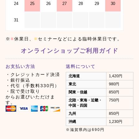
24
25
26
27
28
29
30
31
■
■
※
休業日、
セミナーなどによる臨時休業日です。
オンラインショップご利用ガイド
お支払い方法
送料について
・クレジットカード決済
北海道
1,420円
・銀行振込
東北
980円
・代引（手数料330円）
・院で受け取り
関東・信越
850円
からお選びいただけま
北陸・東海・近畿・
750円
す。
中国・四国
九州
850円
沖縄
1,230円
※滋賀県内は690円