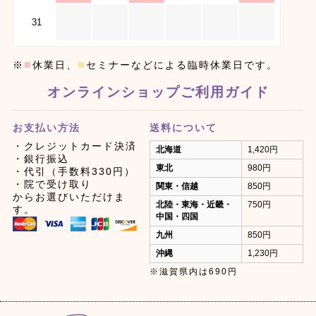
31
■
■
※
休業日、
セミナーなどによる臨時休業日です。
オンラインショップご利用ガイド
お支払い方法
送料について
・クレジットカード決済
北海道
1,420円
・銀行振込
東北
980円
・代引（手数料330円）
・院で受け取り
関東・信越
850円
からお選びいただけま
北陸・東海・近畿・
750円
す。
中国・四国
九州
850円
沖縄
1,230円
※滋賀県内は690円