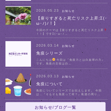
2026.05.23
お知らせ
【座りすぎると死亡リスク上昇;Σ(･
ω･ﾉ)ﾉ！】
今回のテーマは【座りすぎると死亡リスク上昇
！！】ですΣ(･ω･ﾉ
…
2026.03.14
お知らせ
免疫シリーズ
こんにちは
今回は『免疫力とは白血球の力』
です。免疫の主役は白
…
2026.03.13
お知らせ
免疫について
免疫についてシリーズでお伝えします。 今回
は…『そもそも免疫って何？』私達の周り
…
お知らせ/ブログ一覧